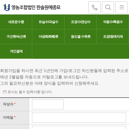
새로운수종
유실수/과실수
조경수/관상수
약용수/특용수
구근류/숙근류
야생화/화훼류
용도별 수목류
조경/원예자재
카탈로그 주문
개인결제
회원가입을 하시면 최근 1년안에 가입/로그인 하신분들께 입력된 주소로
매년 2월달쯤 자동으로 카탈로그를 보내드립니다.
그외 필요하신분은 아래 양식을 입력하여 신청해주세요.
(
*
) 표시는 필수 입력사항 입니다.
작성자
*
이메일
*