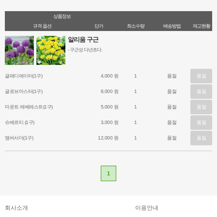
상품정보
규격 옵션
단가
최소수량
배송방법
재고현황
알리움 구근
- 구근성 다년초다.
- 10월~11월에 식재해서 5월에 개화하며 꽃이 원형으로 핀다.
- 추위에 강해서 월동이 가능하며 화단 군식 및 큰나무 밑에 식재한다.
- 꽃꽃이에 많이 이용된다.
글래디에이터(1구)
4,000 원
1
품절
품절
글로브마스터(1구)
8,000 원
1
품절
품절
마운트 에베레스트(1구)
5,000 원
1
품절
품절
슈베르티 (1구)
3,000 원
1
품절
품절
앰버서더(1구)
12,000 원
1
품절
품절
1
회사소개
이용안내