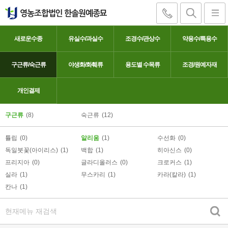
새로운수종
유실수/과실수
조경수/관상수
약용수/특용수
구근류/숙근류
야생화/화훼류
용도별 수목류
조경/원예자재
알리움
개인결제
구근류
(8)
숙근류
(12)
튤립
(0)
알리움
(1)
수선화
(0)
독일붓꽃(아이리스)
(1)
백합
(1)
히아신스
(0)
프리지아
(0)
글라디올러스
(0)
크로커스
(1)
실라
(1)
무스카리
(1)
카라(칼라)
(1)
칸나
(1)