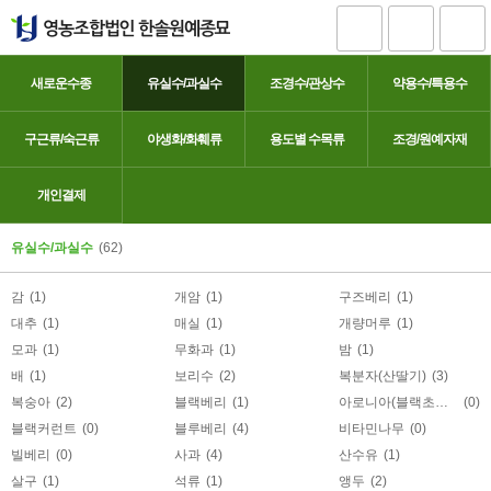
새로운수종
유실수/과실수
조경수/관상수
약용수/특용수
구근류/숙근류
야생화/화훼류
용도별 수목류
조경/원예자재
포도
개인결제
유실수/과실수
(62)
감
(1)
개암
(1)
구즈베리
(1)
대추
(1)
매실
(1)
개량머루
(1)
모과
(1)
무화과
(1)
밤
(1)
배
(1)
보리수
(2)
복분자(산딸기)
(3)
복숭아
(2)
블랙베리
(1)
아로니아(블랙초코베리)
(0)
블랙커런트
(0)
블루베리
(4)
비타민나무
(0)
빌베리
(0)
사과
(4)
산수유
(1)
살구
(1)
석류
(1)
앵두
(2)