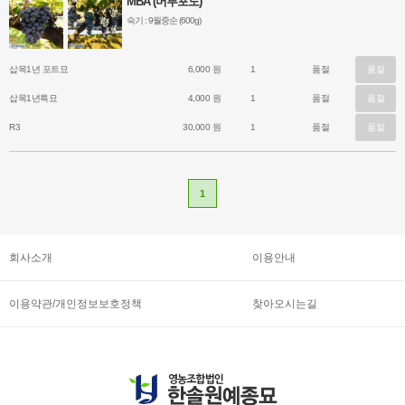
MBA (머루포도)
숙기 : 9월중순 (600g)
- 가정정원 조경으로 좋고 잘 자란다.
- 식재 후 2년이면 결실이 가능하다.
삽목1년 포트묘
6,000 원
1
품절
품절
삽목1년특묘
4,000 원
1
품절
품절
R3
30,000 원
1
품절
품절
1
회사소개
이용안내
이용약관/개인정보보호정책
찾아오시는길