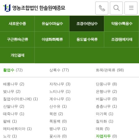
새로운수종
유실수/과실수
조경수/관상수
약용수/특용수
구근류/숙근류
야생화/화훼류
용도별 수목류
조경/원예자재
자엽자두
개인결제
활엽수
(72)
상록수
(77)
화목/관목류
(98)
배롱나무
(2)
자작나무
(3)
단풍나무
(8)
벚나무
(2)
느티나무
(1)
은행나무
(2)
칠엽수(마로니에)
(1)
계수나무
(1)
버들나무
(0)
산딸나무
(2)
산수유
(1)
층층나무
(1)
때죽나무
(1)
목련
(2)
마가목
(1)
팥배
(1)
쪽동백
(0)
칠자화
(1)
메타세쿼이아
(1)
팽나무
(1)
매화
(5)
노각
(1)
꽃사과
(0)
자엽자두
(0)