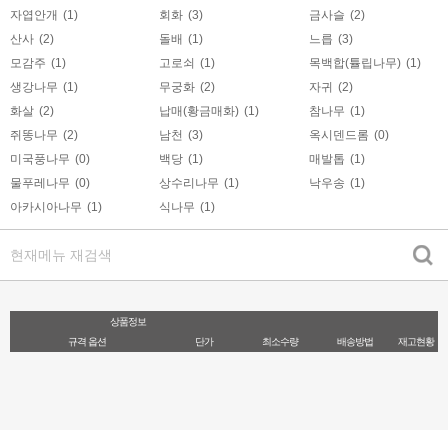
자엽안개
(1)
회화
(3)
금사슬
(2)
산사
(2)
돌배
(1)
느릅
(3)
모감주
(1)
고로쇠
(1)
목백합(튤립나무)
(1)
생강나무
(1)
무궁화
(2)
자귀
(2)
화살
(2)
납매(황금매화)
(1)
참나무
(1)
쥐똥나무
(2)
남천
(3)
옥시덴드롬
(0)
미국풍나무
(0)
백당
(1)
매발톱
(1)
물푸레나무
(0)
상수리나무
(1)
낙우송
(1)
아카시아나무
(1)
식나무
(1)
상품정보
규격 옵션
단가
최소수량
배송방법
재고현황