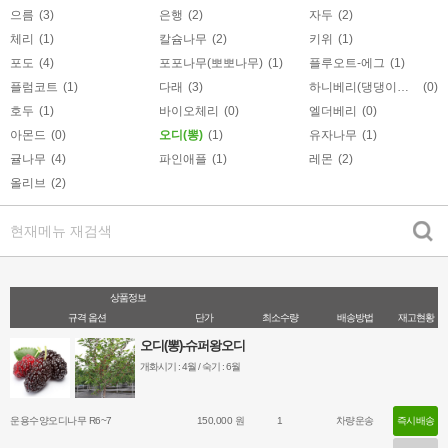
으름
(3)
은행
(2)
자두
(2)
체리
(1)
칼슘나무
(2)
키위
(1)
포도
(4)
포포나무(뽀뽀나무)
(1)
플루오트-에그
(1)
플럼코트
(1)
다래
(3)
하니베리(댕댕이나무)
(0)
호두
(1)
바이오체리
(0)
엘더베리
(0)
아몬드
(0)
오디(뽕)
(1)
유자나무
(1)
귤나무
(4)
파인애플
(1)
레몬
(2)
올리브
(2)
상품정보
규격 옵션
단가
최소수량
배송방법
재고현황
오디(뽕)-슈퍼왕오디
개화시기 : 4월 / 숙기 : 6월
- 일반 뽕나무에 비해 열매 크기가 2배 이상 크며, 나무전체를 덮을 만큼 열
매가 많이 열린다.
- 전국 노지월동이 가능하며, 식재 1년 후 바로 열매를 맺기 시작한다.
운용수양오디나무 R6~7
150,000 원
1
차량운송
즉시배송
- 열매가 많이 열리는 만큼 거름을 충분히 주어야 많은 수확을 할 수 있다.
- 청수오디는 균핵병에 매우강하고 생산성이 높고, 다른 품종에 비해 표피