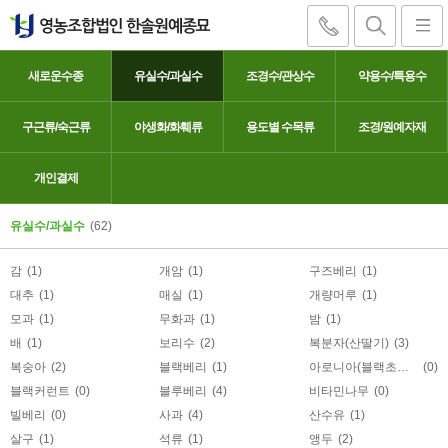
새로운수종
유실수/과실수
조경수/관상수
약용수/특용수
구근류/숙근류
야생화/화훼류
용도별 수목류
조경/원예자재
오디(뽕)
개인결제
유실수/과실수
(62)
감
(1)
개암
(1)
구즈베리
(1)
대추
(1)
매실
(1)
개량머루
(1)
모과
(1)
무화과
(1)
밤
(1)
배
(1)
보리수
(2)
복분자(산딸기)
(3)
복숭아
(2)
블랙베리
(1)
아로니아(블랙초코베리)
(0)
블랙커런트
(0)
블루베리
(4)
비타민나무
(0)
빌베리
(0)
사과
(4)
산수유
(1)
살구
(1)
석류
(1)
앵두
(2)