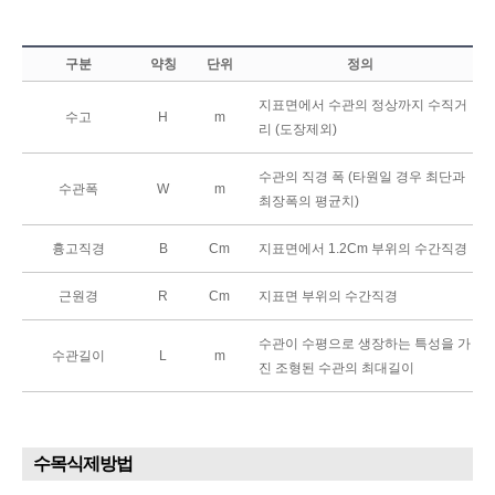
구분
약칭
단위
정의
지표면에서 수관의 정상까지 수직거
수고
H
m
리 (도장제외)
수관의 직경 폭 (타원일 경우 최단과
수관폭
W
m
최장폭의 평균치)
흉고직경
B
Cm
지표면에서 1.2Cm 부위의 수간직경
근원경
R
Cm
지표면 부위의 수간직경
수관이 수평으로 생장하는 특성을 가
수관길이
L
m
진 조형된 수관의 최대길이
수목식제방법