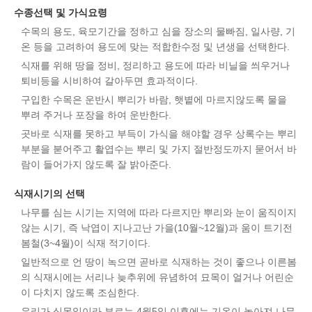
수종선택 및 가식요령
수목의 용도, 육모기간을 정하고 심을 장소의 물빠짐, 일사량, 기
온 등을 고려하여 용도에 맞는 적합한수정 및 년생을 선택한다.
식재를 위해 땅을 정비, 정리하고 용도에 따라 비닐을 씌우거나
퇴비등을 시비하여 갈아두면 효과적이다.
구입한 수목은 운반시 뿌리가 바람, 햇볕에 마르지않도록 물을
뿌려 주거나 포장을 하여 운반한다.
곳바로 식재를 못하고 부득이 가식을 해야할 경우 상록수는 뿌리
부분을 붇어주고 활엽수는 뿌리 및 가지 절반정도까지 묻어서 바
람이 들어가지 않도록 잘 밝아준다.
식재시기의 선택
나무를 심는 시기는 지역에 따라 다르지만 뿌리와 눈이 움직이지
않는 시기, 즉 낙엽이 지나고난 가을(10월~12월)과 움이 트기전
봄철(3~4월)이 식재 적기이다.
일반적으로 언 땅이 녹으면 곧바로 식재하는 것이 좋으나 이른봄
의 식재시에는 서리나 늦추위에 유념하여 묘목이 얼거나 어린순
이 다치지 않도록 조심한다.
우리가 식목일이라 부르는 4월5일 이후에는 기온이 높아져 나무