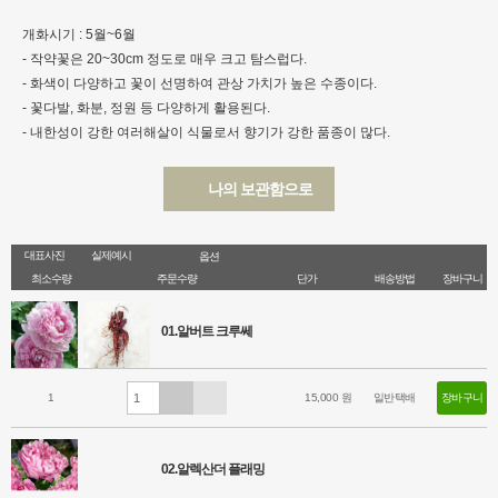
개화시기 : 5월~6월
- 작약꽃은 20~30cm 정도로 매우 크고 탐스럽다.
- 화색이 다양하고 꽃이 선명하여 관상 가치가 높은 수종이다.
- 꽃다발, 화분, 정원 등 다양하게 활용된다.
- 내한성이 강한 여러해살이 식물로서 향기가 강한 품종이 많다.
나의 보관함으로
대표사진
실제예시
옵션
최소수량
주문수량
단가
배송방법
장바구니
01.알버트 크루쎄
1
15,000 원
일반택배
장바구니
02.알렉산더 플래밍