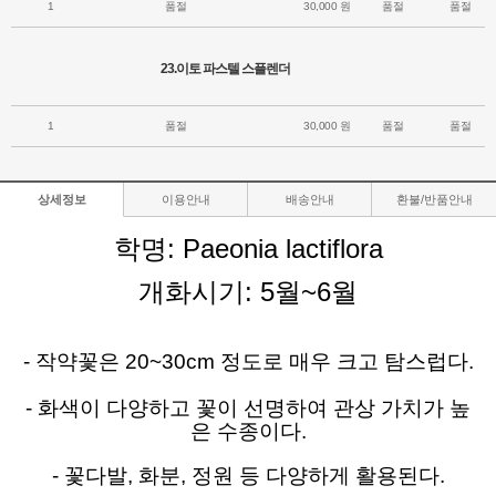
1
품절
30,000 원
품절
품절
23.이토 파스텔 스플렌더
1
품절
30,000 원
품절
품절
상세정보
이용안내
배송안내
환불/반품안내
학명:
Paeonia lactiflora
개화시기
: 5월~6월
- 작약꽃은 20~30cm 정도로 매우 크고 탐스럽다.
- 화색이 다양하고 꽃이 선명하여
관상 가치가
높
은 수종이다.
- 꽃다발, 화분, 정원 등 다양하게 활용된다.