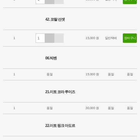
42. 코랄 선셋
1
15,000 원
일반택배
장바구니
06.빅벤
1
품절
15,000 원
품절
품절
21.이토 코라 루이즈
1
품절
30,000 원
품절
품절
22.이토 핑크 아도르