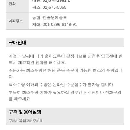
대표:
02)574-2961,2
전화
팩스: 02)575-5855
농협: 한솔원예종묘
계좌정보
계좌: 301-0296-6149-91
구매안내
계절과 날씨에 따라 출하묘목이 결정되므로 신청후 입금전에 반
드시 재고확인 전화를 해주세요.
주문가능 최소수량은 해당 품목 주문이 가능한 최소의 수량입니
다.
최소수량 이하의 수량은 온라인 주문접수가 불가능 합니다.
부득히 최소수량 이하가 필요하실 경우엔 게시판이나 전화문의
를 해주세요.
규격 및 용어설명
구매시 꼭 참고해 주세요.