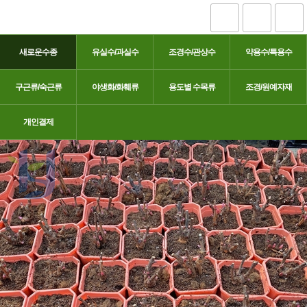
새로운수종
유실수/과실수
조경수/관상수
약용수/특용수
구근류/숙근류
야생화/화훼류
용도별 수목류
조경/원예자재
유럽 작약
개인결제