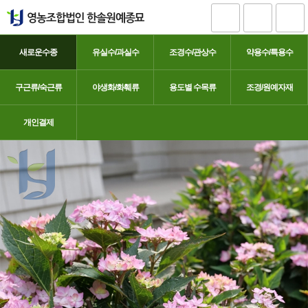
새로운수종
유실수/과실수
조경수/관상수
약용수/특용수
구근류/숙근류
야생화/화훼류
용도별 수목류
조경/원예자재
유럽원예수국
개인결제