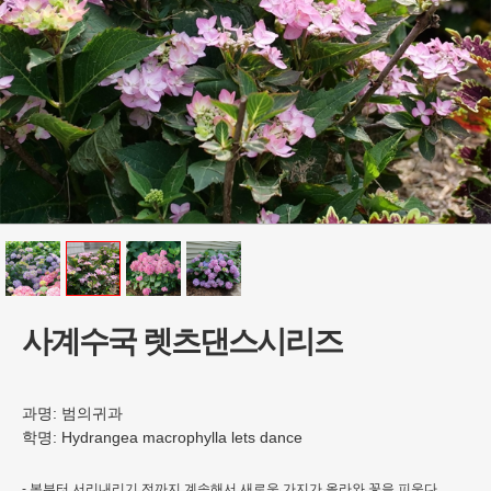
사계수국 렛츠댄스시리즈
과명:
범의귀과
학명:
Hydrangea macrophylla lets dance
- 봄부터 서리내리기 전까지 계속해서 새로운 가지가 올라와 꽃을 피운다.