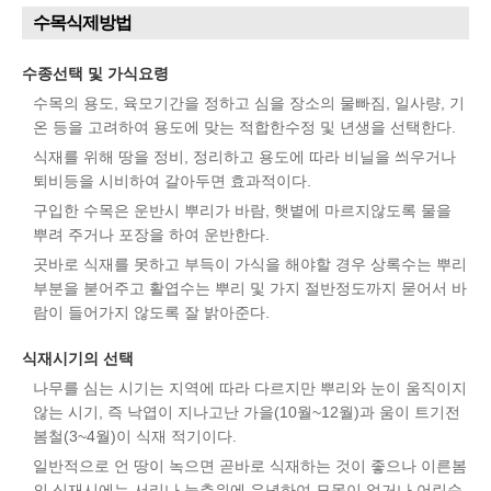
수목식제방법
수종선택 및 가식요령
수목의 용도, 육모기간을 정하고 심을 장소의 물빠짐, 일사량, 기
온 등을 고려하여 용도에 맞는 적합한수정 및 년생을 선택한다.
식재를 위해 땅을 정비, 정리하고 용도에 따라 비닐을 씌우거나
퇴비등을 시비하여 갈아두면 효과적이다.
구입한 수목은 운반시 뿌리가 바람, 햇볕에 마르지않도록 물을
뿌려 주거나 포장을 하여 운반한다.
곳바로 식재를 못하고 부득이 가식을 해야할 경우 상록수는 뿌리
부분을 붇어주고 활엽수는 뿌리 및 가지 절반정도까지 묻어서 바
람이 들어가지 않도록 잘 밝아준다.
식재시기의 선택
나무를 심는 시기는 지역에 따라 다르지만 뿌리와 눈이 움직이지
않는 시기, 즉 낙엽이 지나고난 가을(10월~12월)과 움이 트기전
봄철(3~4월)이 식재 적기이다.
일반적으로 언 땅이 녹으면 곧바로 식재하는 것이 좋으나 이른봄
의 식재시에는 서리나 늦추위에 유념하여 묘목이 얼거나 어린순