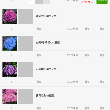
1
40,000 원
장바구니
운반비별도
레이브 13cm포트
1
품절
20,000 원
품절
품절
스카이 뷰 13cm포트
1
품절
20,000 원
품절
품절
아리바 13cm포트
1
품절
20,000 원
품절
품절
캔 두 13cm포트
1
품절
20,000 원
품절
품절