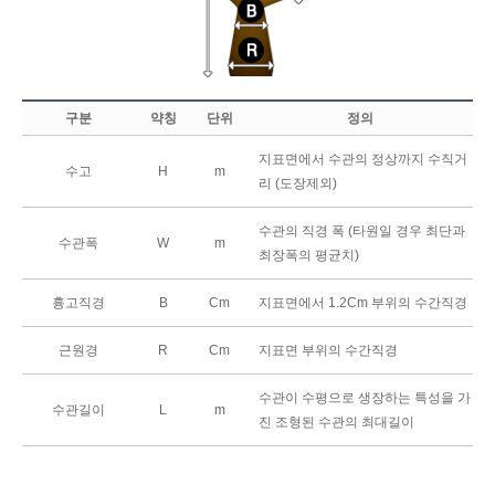
구분
약칭
단위
정의
지표면에서 수관의 정상까지 수직거
수고
H
m
리 (도장제외)
수관의 직경 폭 (타원일 경우 최단과
수관폭
W
m
최장폭의 평균치)
흉고직경
B
Cm
지표면에서 1.2Cm 부위의 수간직경
근원경
R
Cm
지표면 부위의 수간직경
수관이 수평으로 생장하는 특성을 가
수관길이
L
m
진 조형된 수관의 최대길이