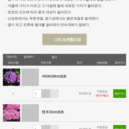
- 겨울에 가지가 마르고 그 다음해 봄에 새로운 가지가 올라온다.
- 토양의 산도에 따라 꽃의 색상이 달라진다.
- 산성토에서는 푸른계열, 염기성에서는 붉은계열로 발색된다.
- 꽃이 피고 진후에 꽃대를 잘라줘야 연속개화가 잘된다.
나의 보관함으로
대표사진
실제예시
옵션
최소수량
주문수량
단가
배송방법
장바구니
아리바 24cm포트
차량운송
1
60,000 원
장바구니
운반비별도
캔 두 21cm포트
차량운송